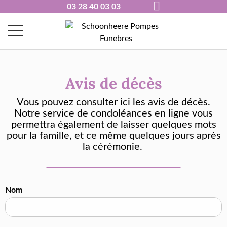
03 28 40 03 03
Avis de décès
Vous pouvez consulter ici les avis de d
é
c
è
s.
Notre service de condol
é
ances en ligne vous
permettra
é
galement de laisser quelques mots
pour la famille, et ce m
ê
me quelques jours apr
è
s
la c
é
r
é
monie.
Nom