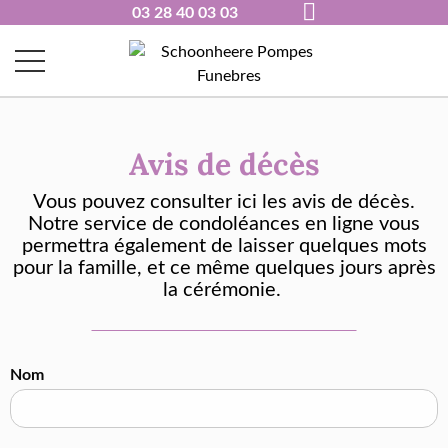
03 28 40 03 03
Avis de décès
Vous pouvez consulter ici les avis de d
é
c
è
s.
Notre service de condol
é
ances en ligne vous
permettra
é
galement de laisser quelques mots
pour la famille, et ce m
ê
me quelques jours apr
è
s
la c
é
r
é
monie.
Nom