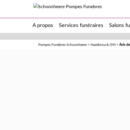
A propos
Services funéraires
Salons f
Pompes Funèbres Schoonheere
>
Hazebrouck (59)
>
Avis 