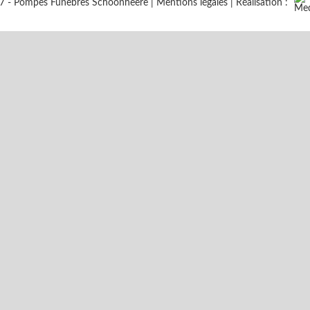
7 - Pompes Funèbres Schoonheere |
Mentions légales
| Réalisation :