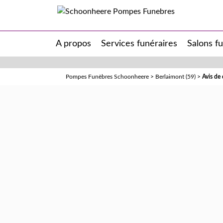
A propos
Services funéraires
Salons f
Pompes Funèbres Schoonheere
>
Berlaimont (59)
>
Avis d