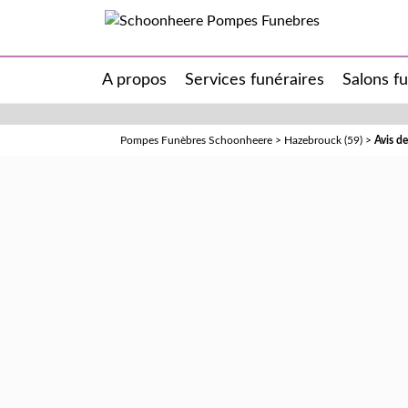
A propos
Services funéraires
Salons f
Pompes Funèbres Schoonheere
>
Hazebrouck (59)
>
Avis d