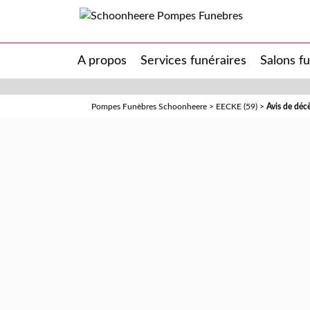
A propos
Services funéraires
Salons f
Pompes Funèbres Schoonheere
>
EECKE (59)
>
Avis de dé