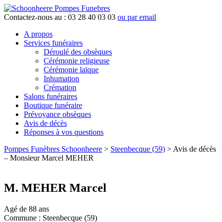
Contactez-nous au :
03 28 40 03 03
ou par email
A propos
Services funéraires
Déroulé des obsèques
Cérémonie religieuse
Cérémonie laïque
Inhumation
Crémation
Salons funéraires
Boutique funéraire
Prévoyance obsèques
Avis de décès
Réponses à vos questions
Pompes Funèbres Schoonheere
>
Steenbecque (59)
>
Avis de décès
– Monsieur Marcel MEHER
M. MEHER Marcel
Agé de 88 ans
Commune :
Steenbecque (59)