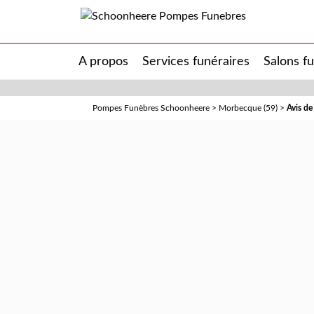
A propos
Services funéraires
Salons f
Pompes Funèbres Schoonheere
>
Morbecque (59)
>
Avis d