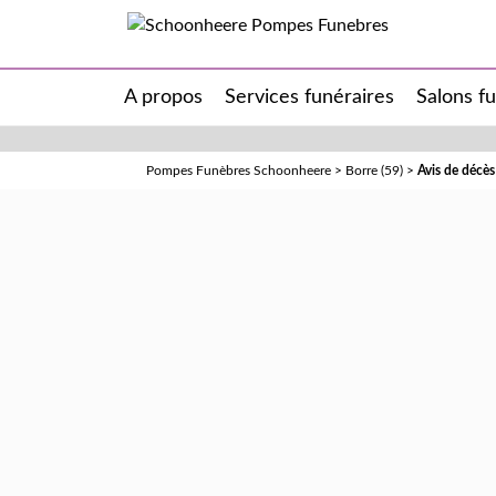
A propos
Services funéraires
Salons f
Pompes Funèbres Schoonheere
>
Borre (59)
>
Avis de déc