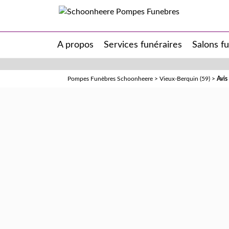
A propos
Services funéraires
Salons f
Pompes Funèbres Schoonheere
>
Vieux-Berquin (59)
>
Avis