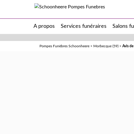
A propos
Services funéraires
Salons f
Pompes Funèbres Schoonheere
>
Morbecque (59)
>
Avis d