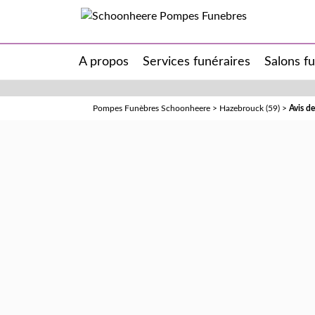
A propos
Services funéraires
Salons f
Pompes Funèbres Schoonheere
>
Hazebrouck (59)
>
Avis d