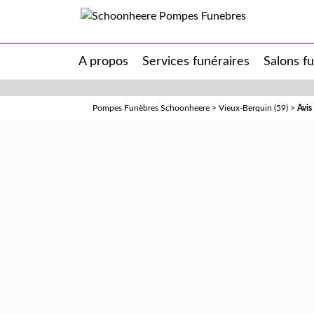
A propos
Services funéraires
Salons f
Pompes Funèbres Schoonheere
>
Vieux-Berquin (59)
>
Avi