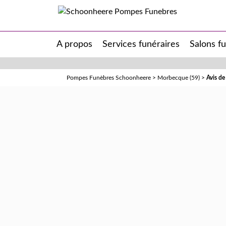
A propos
Services funéraires
Salons f
Pompes Funèbres Schoonheere
>
Morbecque (59)
>
Avis d