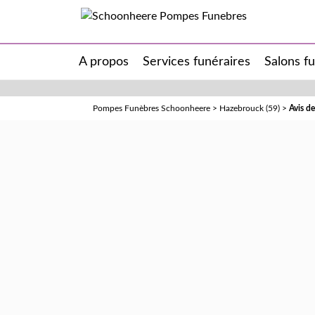
A propos
Services funéraires
Salons f
Pompes Funèbres Schoonheere
>
Hazebrouck (59)
>
Avis d