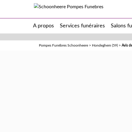
A propos
Services funéraires
Salons f
Pompes Funèbres Schoonheere
>
Hondeghem (59)
>
Avis 