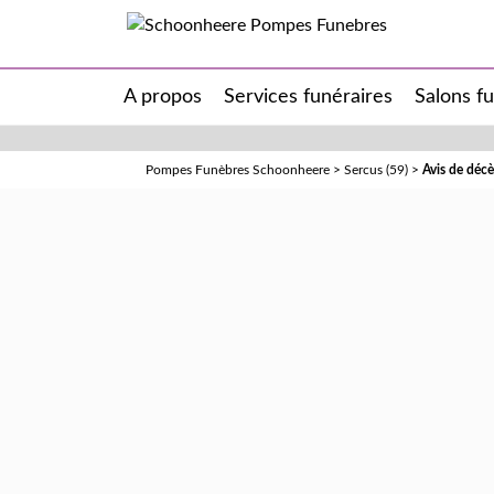
A propos
Services funéraires
Salons f
Pompes Funèbres Schoonheere
>
Sercus (59)
>
Avis de dé