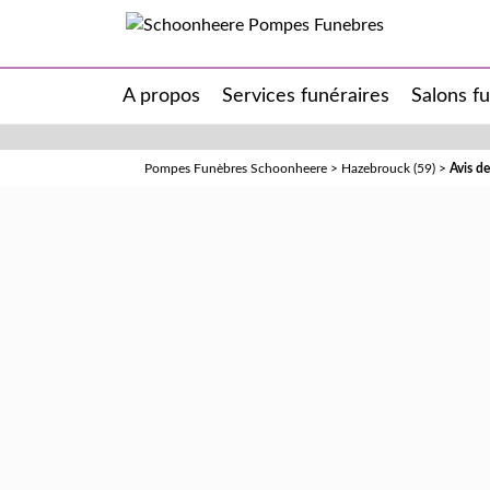
A propos
Services funéraires
Salons f
Pompes Funèbres Schoonheere
>
Hazebrouck (59)
>
Avis 