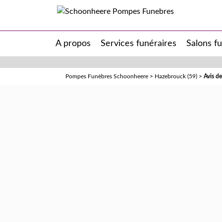
A propos
Services funéraires
Salons f
Pompes Funèbres Schoonheere
>
Hazebrouck (59)
>
Avis d