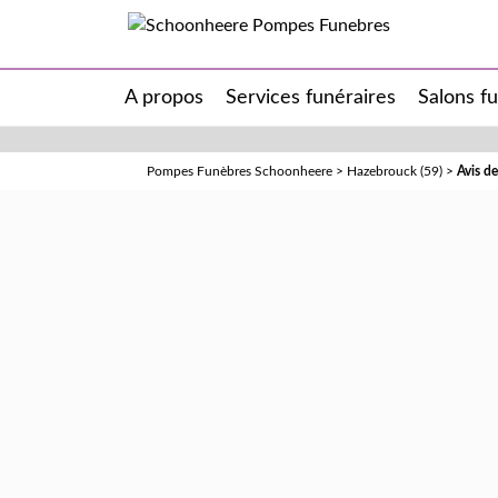
A propos
Services funéraires
Salons f
Pompes Funèbres Schoonheere
>
Hazebrouck (59)
>
Avis d