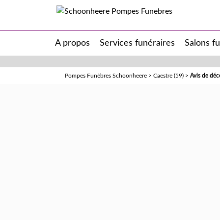
A propos
Services funéraires
Salons f
Pompes Funèbres Schoonheere
>
Caestre (59)
>
Avis de dé